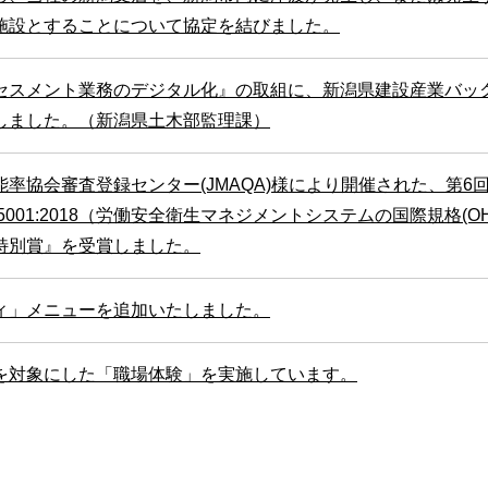
施設とすることについて協定を結びました。
セスメント業務のデジタル化』の取組に、新潟県建設産業バッ
しました。（新潟県土木部監理課）
協会審査登録センター(JMAQA)様により開催された、第6回『JM
45001:2018（労働安全衛生マネジメントシステムの国際規格(
特別賞』を受賞しました。
ィ」メニューを追加いたしました。
を対象にした「職場体験」を実施しています。